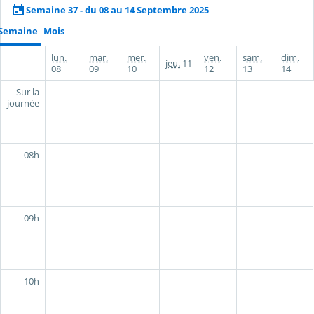
Semaine 37 - du 08 au 14 Septembre 2025
Semaine
Mois
lun.
mar.
mer.
ven.
sam.
dim.
jeu.
11
08
09
10
12
13
14
Sur la
journée
08h
09h
10h