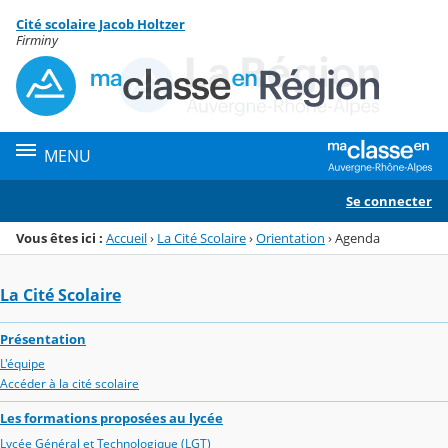
Panneau de gestion des cookies
Cité scolaire Jacob Holtzer
Menu de la rubrique
Contenu
Firminy
MENU
Se connecter
Vous êtes ici :
Accueil
›
La Cité Scolaire
›
Orientation
›
Agenda
La Cité Scolaire
Présentation
L'équipe
Accéder à la cité scolaire
Les formations proposées au lycée
Lycée Général et Technologique (LGT)