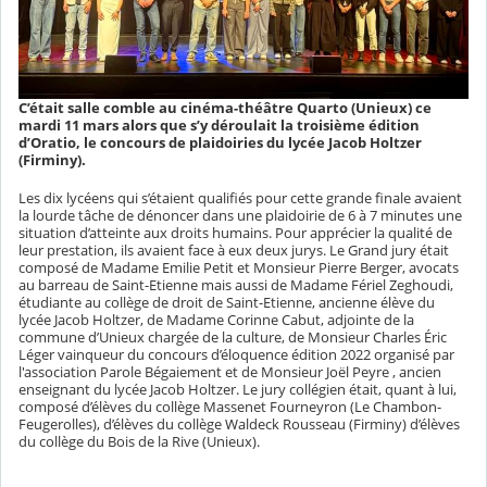
C’était salle comble au cinéma-théâtre Quarto (Unieux) ce
mardi 11 mars alors que s’y déroulait la troisième édition
d’Oratio, le concours de plaidoiries du lycée Jacob Holtzer
(Firminy).
Les dix lycéens qui s’étaient qualifiés pour cette grande finale avaient
la lourde tâche de dénoncer dans une plaidoirie de 6 à 7 minutes une
situation d’atteinte aux droits humains. Pour apprécier la qualité de
leur prestation, ils avaient face à eux deux jurys. Le Grand jury était
composé de Madame Emilie Petit et Monsieur Pierre Berger, avocats
au barreau de Saint-Etienne mais aussi de Madame Fériel Zeghoudi,
étudiante au collège de droit de Saint-Etienne, ancienne élève du
lycée Jacob Holtzer, de Madame Corinne Cabut, adjointe de la
commune d’Unieux chargée de la culture, de Monsieur Charles Éric
Léger vainqueur du concours d’éloquence édition 2022 organisé par
l'association Parole Bégaiement et de Monsieur Joël Peyre , ancien
enseignant du lycée Jacob Holtzer. Le jury collégien était, quant à lui,
composé d’élèves du collège Massenet Fourneyron (Le Chambon-
Feugerolles), d’élèves du collège Waldeck Rousseau (Firminy) d’élèves
du collège du Bois de la Rive (Unieux).