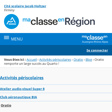
Panneau de gestion des cookies
Cité scolaire Jacob Holtzer
Menu de la rubrique
Contenu
Firminy
MENU
Se connecter
Vous êtes ici :
Accueil
›
Activités périscolaires
›
Oratio
›
Blog
›
Oratio
remporte un large succès au Quarto !
Activités périscolaires
Atelier audio-visuel Super 8
Club aéronautique BIA
Oratio