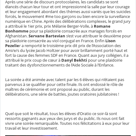
Après une série de discours protocolaires, les candidats se sont
élancés chacun leur tour et ont impressionné la salle par leur courage
et leur engagement abordant des thèmes aussi variés que les suicides
forcés, le mouvement #me too garçons ou bien encore la surveillance
numérique en Chine. Après des délibérations complexes, le grand jury
a attribué le 1ier prix, prix Mélanie Berger-Volle, à
Romane
Bonhomme
pour sa plaidoirie consacrée aux mariages forcés en
Afghanistan.
Servane Bartevian
s’est vue attribuer le deuxième pour
sa plaidoirie consacrée au viol conjugal en France. Enfin
Lison
Pezelie
r a remporté le troisième prix dit prix de l’Association des
Ami/e/s du lycée Jacob Holtzer pour avoir brillamment porté haut et
fort la cause des femmes SDF en France. Quant aux jury collégien, il a
attribué le prix coup de cœur à
Danyl Bekhti
pour une plaidoirie
traitant des dysfonctionnements de l’Aide Sociale à l’Enfance.
La soirée a été animée avec talent par les 6 élèves qui n’étaient pas
parvenus à se qualifier pour cette finale. Ils ont endossé le rôle de
maîtres de cérémonie et ont proposé au public, durant les
délibérations, une série de battles, joutes oratoires jubilatoires !
Quel que soit le résultat, tous les élèves d’Oratio ce soir-là sont
ressortis gagnants aux yeux des jurys et du public. Ils nous ont fait
vivre une soirée remarquable. Toutes nos félicitations à eux pour leur
travail et leur investissement.