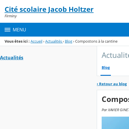
Panneau de gestion des cookies
Cité scolaire Jacob Holtzer
Menu de la rubrique
Contenu
Firminy
MENU
Vous êtes ici :
Accueil
›
Actualités
›
Blog
›
Compostons à la cantine
Actualit
Actualités
Blog
‹
Retour au blog
Compos
Par XAVIER GINET,