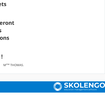
ets
seront
s
bons
 !
me
M
THOMAS.