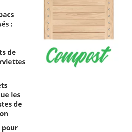
bacs
sés :
ts de
rviettes
ets
que les
estes de
son
c pour