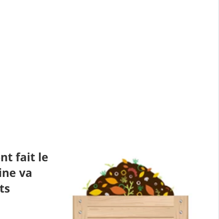
t fait le
ine va
ts