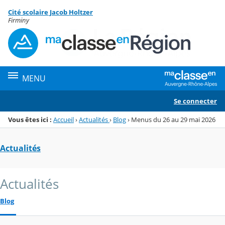
Panneau de gestion des cookies
Cité scolaire Jacob Holtzer
Menu de la rubrique
Contenu
Firminy
MENU
Se connecter
Vous êtes ici :
Accueil
›
Actualités
›
Blog
›
Menus du 26 au 29 mai 2026
Actualités
Actualités
Blog