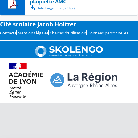
plaquette AMC
Télécharger
( .
pdf
,
79
ko
)
Cité scolaire Jacob Holtzer
Contacts
Mentions légales
Chartes d'utilisation
Données personnelles