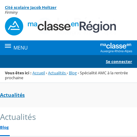
Panneau de gestion des cookies
Cité scolaire Jacob Holtzer
Menu de la rubrique
Contenu
Firminy
MENU
Se connecter
Vous êtes ici :
Accueil
›
Actualités
›
Blog
›
Spécialité AMC à la rentrée
prochaine
Actualités
Actualités
Blog