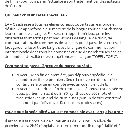
de films) pour comparer l’actualité à son traitement par des auteurs
de fiction.
Qui peut choisir cette spécialité ?
L’AMC s’adresse à tous les élèves curieux, ouverts sur le monde et
désireux d’approfondir leur maîtrise de la langue tout en enrichissant
leur culture de la langue. Elle sera un apport précieux pour les
différentes formations post bac : études de langue, de droit, de
communication, de commerce, de sciences politiques, de sciences. Il
faut garder à l’esprit que l’anglais est la langue de communication
internationale dans tous les domaines et que de nombreuses écoles
demandent de valider des compétences en langue (TOEFL, TOEIC).
Comment se passe l’épreuve du baccalauréat :
Niveau B2 en fin de première, pas d’épreuve spécifique si
abandon en fin de première. Seule la moyenne de contrôle
continu sera prise en compte avec un coefficient de 8.
Niveau C1 attendu en fin de terminale. L’épreuve est divisée en
deux parties : un écrit de 3h30 (synthèse de 500 mots et
traduction) et un oral de 20 minutes (sur un dossier constitué
en amont par l’élève avec l’aide de ses professeurs).
Est-ce que la spécialité AMC est compatible avec l’anglais euro ?
Il est tout à fait possible de cumuler les deux. Ainsi un élève de
première aura 2h30 d’anglais de tronc commun, 4h de spécialité et 2h