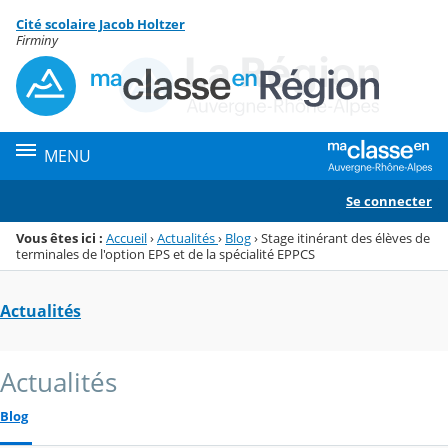
Panneau de gestion des cookies
Cité scolaire Jacob Holtzer
Menu de la rubrique
Contenu
Firminy
MENU
Se connecter
Vous êtes ici :
Accueil
›
Actualités
›
Blog
›
Stage itinérant des élèves de
terminales de l'option EPS et de la spécialité EPPCS
Actualités
Actualités
Blog