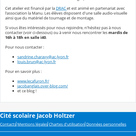
Cet atelier est financé par la
DRAC
et est animé en partenariat avec
l'association la Manu. Les élèves disposent d'une salle audio-visuelle
ainsi que du matériel de tournage et de montage.
Si vous êtes intéressés pour nous rejoindre, n'hésitez pas à nous
contacter (voir ci-dessous) ou à venir nous rencontrer les
mardis de
16h à 18h en salle i40
.
Pour nous contacter :
sandrine.charavy@ac-lyon.fr
louis.brun@ac-lyon.fr
Pour en savoir plus :
www.lecafuron.fr/
jacobanglais.over-blog.com/
et ce blog !
Cité scolaire Jacob Holtzer
Contacts
Mentions légales
Chartes d'utilisation
Données personnelles