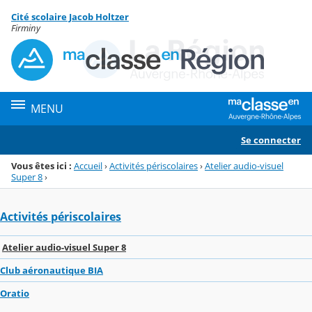
Panneau de gestion des cookies
Cité scolaire Jacob Holtzer
Menu de la rubrique
Contenu
Firminy
MENU
Se connecter
Vous êtes ici :
Accueil
›
Activités périscolaires
›
Atelier audio-visuel
Super 8
›
Activités périscolaires
Atelier audio-visuel Super 8
Club aéronautique BIA
Oratio