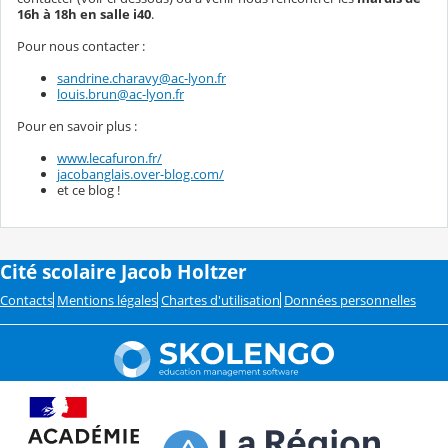
16h à 18h en salle i40
.
Pour nous contacter :
sandrine.charavy@ac-lyon.fr
louis.brun@ac-lyon.fr
Pour en savoir plus :
www.lecafuron.fr/
jacobanglais.over-blog.com/
et ce blog !
Cité scolaire Jacob Holtzer
Contacts
Mentions légales
Chartes d'utilisation
Données personnelles