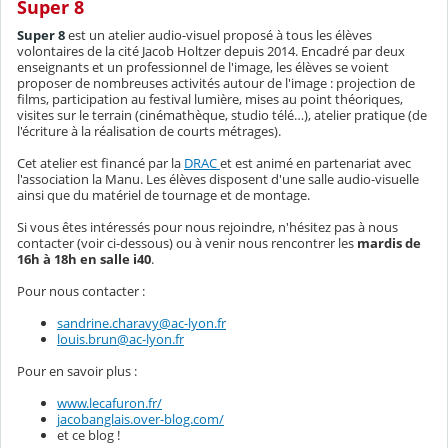
Super 8
Super 8
est un atelier audio-visuel proposé à tous les élèves
volontaires de la cité Jacob Holtzer depuis 2014. Encadré par deux
enseignants et un professionnel de l'image, les élèves se voient
proposer de nombreuses activités autour de l'image : projection de
films, participation au festival lumière, mises au point théoriques,
visites sur le terrain (cinémathèque, studio télé…), atelier pratique (de
l'écriture à la réalisation de courts métrages).
Cet atelier est financé par la
DRAC
et est animé en partenariat avec
l'association la Manu. Les élèves disposent d'une salle audio-visuelle
ainsi que du matériel de tournage et de montage.
Si vous êtes intéressés pour nous rejoindre, n'hésitez pas à nous
contacter (voir ci-dessous) ou à venir nous rencontrer les
mardis de
16h à 18h en salle i40
.
Pour nous contacter :
sandrine.charavy@ac-lyon.fr
louis.brun@ac-lyon.fr
Pour en savoir plus :
www.lecafuron.fr/
jacobanglais.over-blog.com/
et ce blog !