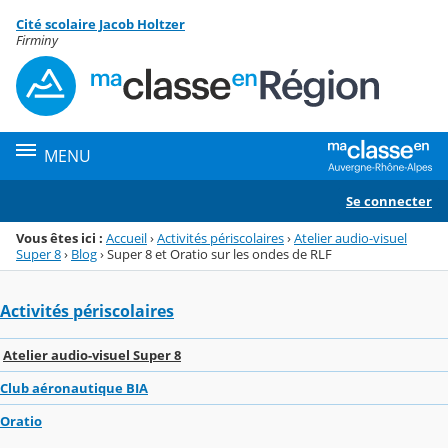
Panneau de gestion des cookies
Cité scolaire Jacob Holtzer
Menu de la rubrique
Contenu
Firminy
MENU
Se connecter
Vous êtes ici :
Accueil
›
Activités périscolaires
›
Atelier audio-visuel
Super 8
›
Blog
›
Super 8 et Oratio sur les ondes de RLF
Activités périscolaires
Atelier audio-visuel Super 8
Club aéronautique BIA
Oratio