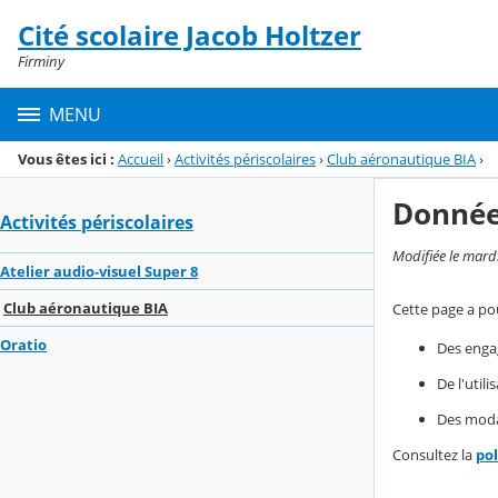
Panneau de gestion des cookies
Cité scolaire Jacob Holtzer
Menu de la rubrique
Contenu
Firminy
MENU
Vous êtes ici :
Accueil
›
Activités périscolaires
›
Club aéronautique BIA
›
Donnée
Activités périscolaires
Modifiée le mard
Atelier audio-visuel Super 8
Club aéronautique BIA
Cette page a pou
Oratio
Des enga
De l'util
Des modal
Consultez la
po