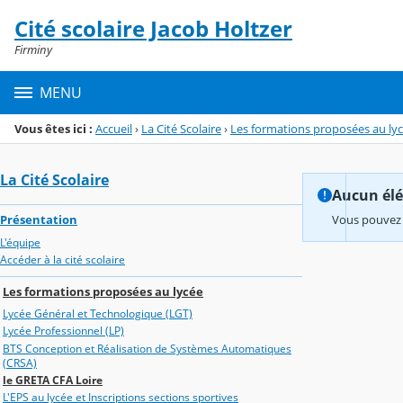
Panneau de gestion des cookies
Cité scolaire Jacob Holtzer
Menu de la rubrique
Contenu
Firminy
MENU
Vous êtes ici :
Accueil
›
La Cité Scolaire
›
Les formations proposées au ly
La Cité Scolaire
Aucun élém
Présentation
Vous pouvez 
L'équipe
Accéder à la cité scolaire
Les formations proposées au lycée
Lycée Général et Technologique (LGT)
Lycée Professionnel (LP)
BTS Conception et Réalisation de Systèmes Automatiques
(CRSA)
le GRETA CFA Loire
L'EPS au lycée et Inscriptions sections sportives