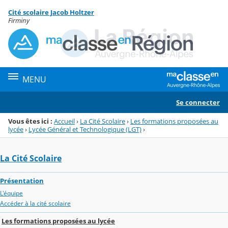
Panneau de gestion des cookies
Cité scolaire Jacob Holtzer
Menu de la rubrique
Contenu
Firminy
MENU
Se connecter
Vous êtes ici :
Accueil
›
La Cité Scolaire
›
Les formations proposées au
lycée
›
Lycée Général et Technologique (LGT)
›
La Cité Scolaire
Présentation
L'équipe
Accéder à la cité scolaire
Les formations proposées au lycée